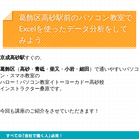
葛飾区高砂駅前のパソコン教室で
Excelを使ったデータ分析をして
みよう
京成高砂駅
すぐの、
葛飾区
（
高砂
・
青砥
・
柴又
・
小岩
・
細田
）で通いやすいパソコ
ン・スマホ教室の
ハロー！パソコン教室イトーヨーカドー高砂校
インストラクター桑原です。
今回も講座のご紹介をさせていただきます！